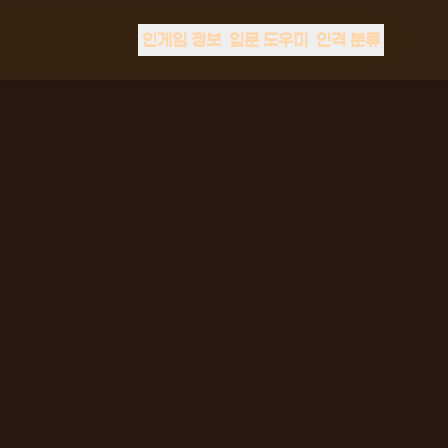
인게임 정보
입문 도우미
인격 분류