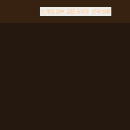
인게임 정보
입문 도우미
인격 분류