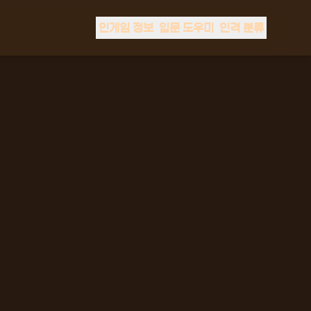
인게임 정보
입문 도우미
인격 분류