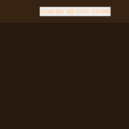
인게임 정보
입문 도우미
인격 분류